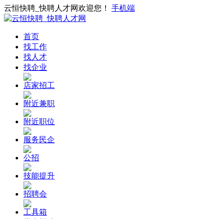
云恒快聘_快聘人才网欢迎您！
手机端
首页
找工作
找人才
找企业
店家招工
附近兼职
附近职位
服务民企
公招
技能提升
招聘会
工具箱