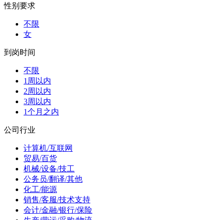
性别要求
不限
女
到岗时间
不限
1周以内
2周以内
3周以内
1个月之内
公司行业
计算机/互联网
贸易/百货
机械/设备/技工
公务员/翻译/其他
化工/能源
销售/客服/技术支持
会计/金融/银行/保险