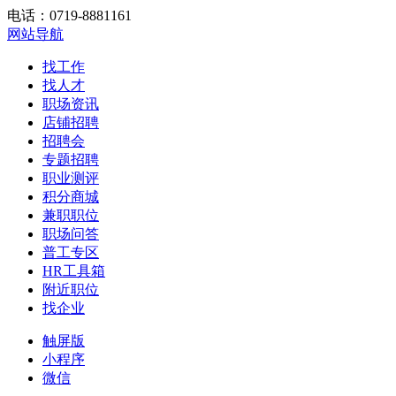
电话：0719-8881161
网站导航
找工作
找人才
职场资讯
店铺招聘
招聘会
专题招聘
职业测评
积分商城
兼职职位
职场问答
普工专区
HR工具箱
附近职位
找企业
触屏版
小程序
微信