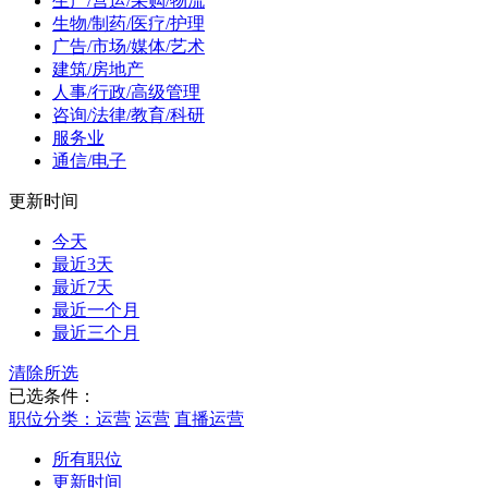
生产/营运/采购/物流
生物/制药/医疗/护理
广告/市场/媒体/艺术
建筑/房地产
人事/行政/高级管理
咨询/法律/教育/科研
服务业
通信/电子
更新时间
今天
最近3天
最近7天
最近一个月
最近三个月
清除所选
已选条件：
职位分类：运营
运营
直播运营
所有职位
更新时间