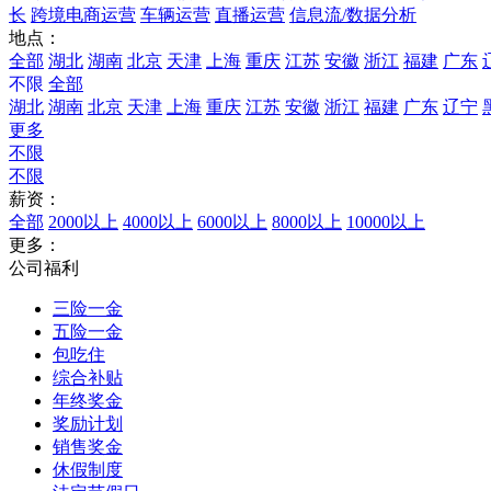
长
跨境电商运营
车辆运营
直播运营
信息流/数据分析
地点：
全部
湖北
湖南
北京
天津
上海
重庆
江苏
安徽
浙江
福建
广东
不限
全部
湖北
湖南
北京
天津
上海
重庆
江苏
安徽
浙江
福建
广东
辽宁
更多
不限
不限
薪资：
全部
2000以上
4000以上
6000以上
8000以上
10000以上
更多：
公司福利
三险一金
五险一金
包吃住
综合补贴
年终奖金
奖励计划
销售奖金
休假制度