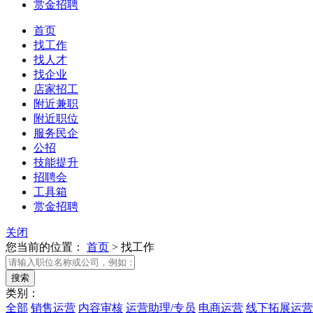
赏金招聘
首页
找工作
找人才
找企业
店家招工
附近兼职
附近职位
服务民企
公招
技能提升
招聘会
工具箱
赏金招聘
关闭
您当前的位置：
首页
>
找工作
类别：
全部
销售运营
内容审核
运营助理/专员
电商运营
线下拓展运营