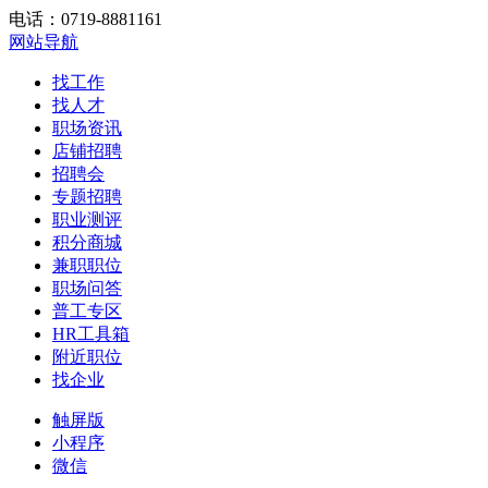
电话：0719-8881161
网站导航
找工作
找人才
职场资讯
店铺招聘
招聘会
专题招聘
职业测评
积分商城
兼职职位
职场问答
普工专区
HR工具箱
附近职位
找企业
触屏版
小程序
微信