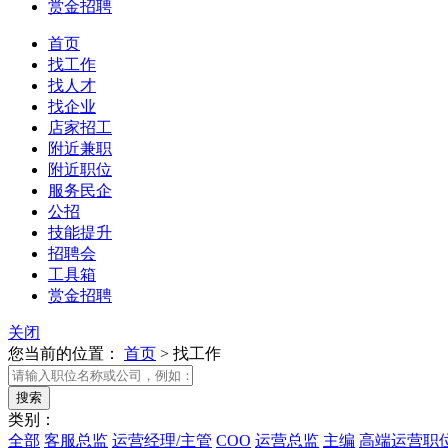
赏金招聘
首页
找工作
找人才
找企业
店家招工
附近兼职
附近职位
服务民企
公招
技能提升
招聘会
工具箱
赏金招聘
关闭
您当前的位置：
首页
>
找工作
类别：
全部
客服总监
运营经理/主管
COO
运营总监
主编
高端运营职