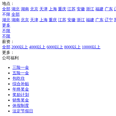
地点：
全部
湖北
湖南
北京
天津
上海
重庆
江苏
安徽
浙江
福建
广东
不限
全部
湖北
湖南
北京
天津
上海
重庆
江苏
安徽
浙江
福建
广东
辽宁
更多
不限
不限
薪资：
全部
2000以上
4000以上
6000以上
8000以上
10000以上
更多：
公司福利
三险一金
五险一金
包吃住
综合补贴
年终奖金
奖励计划
销售奖金
休假制度
法定节假日