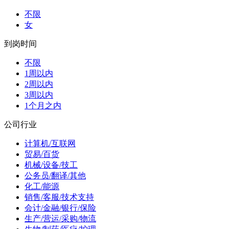
不限
女
到岗时间
不限
1周以内
2周以内
3周以内
1个月之内
公司行业
计算机/互联网
贸易/百货
机械/设备/技工
公务员/翻译/其他
化工/能源
销售/客服/技术支持
会计/金融/银行/保险
生产/营运/采购/物流