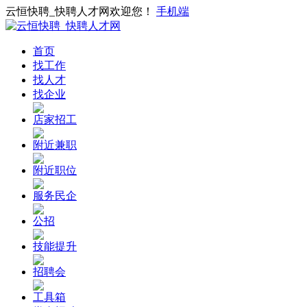
云恒快聘_快聘人才网欢迎您！
手机端
首页
找工作
找人才
找企业
店家招工
附近兼职
附近职位
服务民企
公招
技能提升
招聘会
工具箱