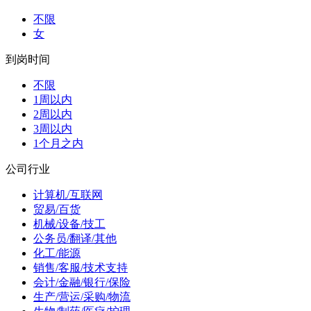
不限
女
到岗时间
不限
1周以内
2周以内
3周以内
1个月之内
公司行业
计算机/互联网
贸易/百货
机械/设备/技工
公务员/翻译/其他
化工/能源
销售/客服/技术支持
会计/金融/银行/保险
生产/营运/采购/物流