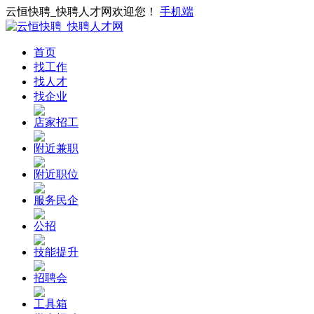
云恒快聘_快聘人才网欢迎您！
手机端
首页
找工作
找人才
找企业
店家招工
附近兼职
附近职位
服务民企
公招
技能提升
招聘会
工具箱