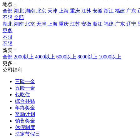
地点：
全部
湖北
湖南
北京
天津
上海
重庆
江苏
安徽
浙江
福建
广东
不限
全部
湖北
湖南
北京
天津
上海
重庆
江苏
安徽
浙江
福建
广东
辽宁
更多
不限
不限
薪资：
全部
2000以上
4000以上
6000以上
8000以上
10000以上
更多：
公司福利
三险一金
五险一金
包吃住
综合补贴
年终奖金
奖励计划
销售奖金
休假制度
法定节假日