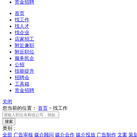
赏金招聘
首页
找工作
找人才
找企业
店家招工
附近兼职
附近职位
服务民企
公招
技能提升
招聘会
工具箱
赏金招聘
关闭
您当前的位置：
首页
>
找工作
类别：
全部
广告审核
媒介顾问
媒介合作
媒介投放
广告制作
文案
策