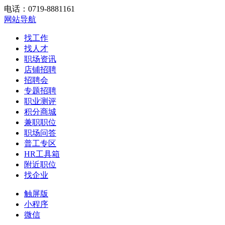
电话：0719-8881161
网站导航
找工作
找人才
职场资讯
店铺招聘
招聘会
专题招聘
职业测评
积分商城
兼职职位
职场问答
普工专区
HR工具箱
附近职位
找企业
触屏版
小程序
微信