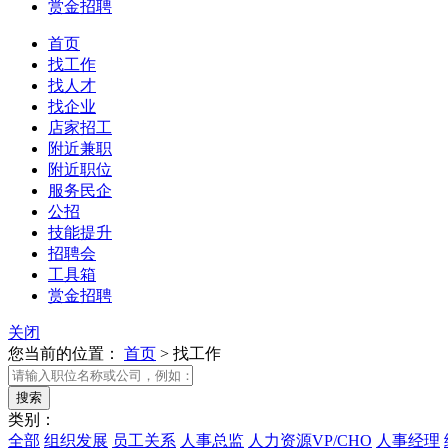
赏金招聘
首页
找工作
找人才
找企业
店家招工
附近兼职
附近职位
服务民企
公招
技能提升
招聘会
工具箱
赏金招聘
关闭
您当前的位置：
首页
>
找工作
类别：
全部
组织发展
员工关系
人事总监
人力资源VP/CHO
人事经理