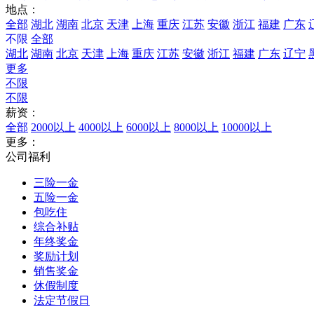
地点：
全部
湖北
湖南
北京
天津
上海
重庆
江苏
安徽
浙江
福建
广东
不限
全部
湖北
湖南
北京
天津
上海
重庆
江苏
安徽
浙江
福建
广东
辽宁
更多
不限
不限
薪资：
全部
2000以上
4000以上
6000以上
8000以上
10000以上
更多：
公司福利
三险一金
五险一金
包吃住
综合补贴
年终奖金
奖励计划
销售奖金
休假制度
法定节假日