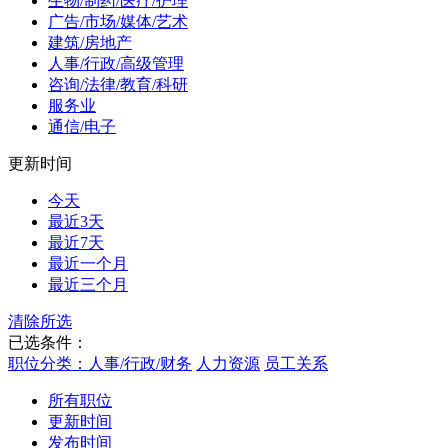
生物/制药/医疗/护理
广告/市场/媒体/艺术
建筑/房地产
人事/行政/高级管理
咨询/法律/教育/科研
服务业
通信/电子
更新时间
今天
最近3天
最近7天
最近一个月
最近三个月
清除所选
已选条件：
职位分类：人事/行政/财务
人力资源
员工关系
所有职位
更新时间
发布时间