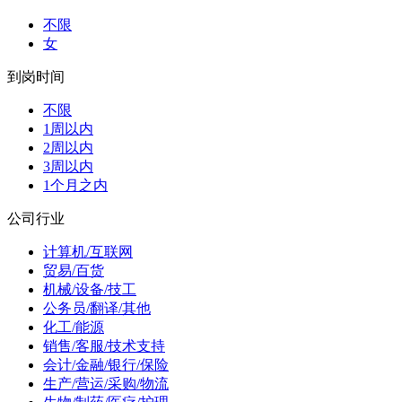
不限
女
到岗时间
不限
1周以内
2周以内
3周以内
1个月之内
公司行业
计算机/互联网
贸易/百货
机械/设备/技工
公务员/翻译/其他
化工/能源
销售/客服/技术支持
会计/金融/银行/保险
生产/营运/采购/物流