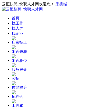
云恒快聘_快聘人才网欢迎您！
手机端
首页
找工作
找人才
找企业
店家招工
附近兼职
附近职位
服务民企
公招
技能提升
招聘会
工具箱