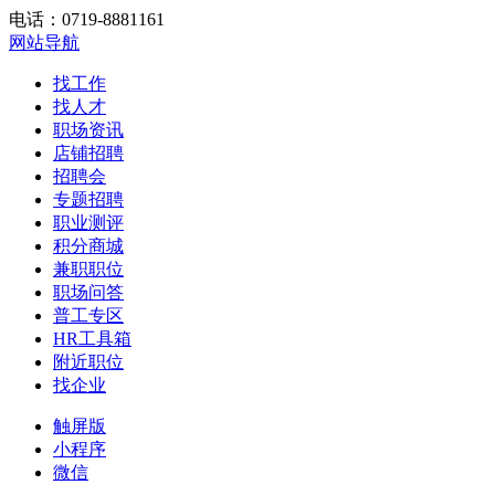
电话：0719-8881161
网站导航
找工作
找人才
职场资讯
店铺招聘
招聘会
专题招聘
职业测评
积分商城
兼职职位
职场问答
普工专区
HR工具箱
附近职位
找企业
触屏版
小程序
微信