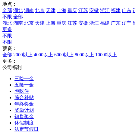
地点：
全部
湖北
湖南
北京
天津
上海
重庆
江苏
安徽
浙江
福建
广东
不限
全部
湖北
湖南
北京
天津
上海
重庆
江苏
安徽
浙江
福建
广东
辽宁
更多
不限
不限
薪资：
全部
2000以上
4000以上
6000以上
8000以上
10000以上
更多：
公司福利
三险一金
五险一金
包吃住
综合补贴
年终奖金
奖励计划
销售奖金
休假制度
法定节假日