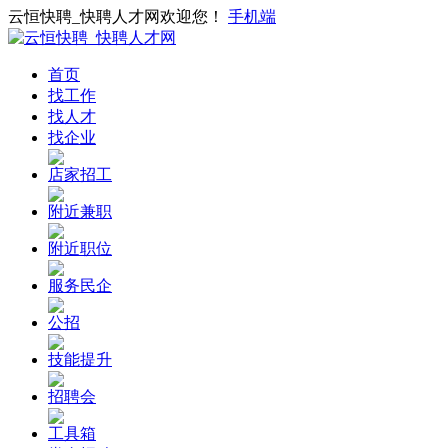
云恒快聘_快聘人才网欢迎您！
手机端
首页
找工作
找人才
找企业
店家招工
附近兼职
附近职位
服务民企
公招
技能提升
招聘会
工具箱