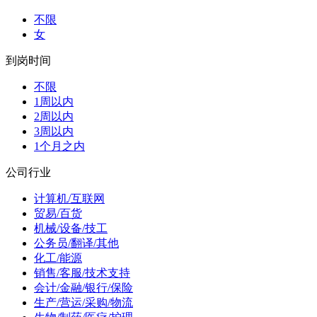
不限
女
到岗时间
不限
1周以内
2周以内
3周以内
1个月之内
公司行业
计算机/互联网
贸易/百货
机械/设备/技工
公务员/翻译/其他
化工/能源
销售/客服/技术支持
会计/金融/银行/保险
生产/营运/采购/物流