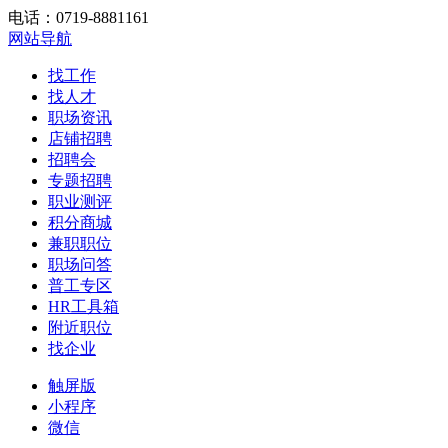
电话：0719-8881161
网站导航
找工作
找人才
职场资讯
店铺招聘
招聘会
专题招聘
职业测评
积分商城
兼职职位
职场问答
普工专区
HR工具箱
附近职位
找企业
触屏版
小程序
微信