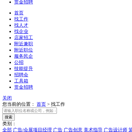
赏金招聘
首页
找工作
找人才
找企业
店家招工
附近兼职
附近职位
服务民企
公招
技能提升
招聘会
工具箱
赏金招聘
关闭
您当前的位置：
首页
>
找工作
类别：
全部
广告/会展项目经理
广告
广告创意
美术指导
广告设计师