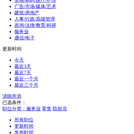
生物/制药/医疗/护理
广告/市场/媒体/艺术
建筑/房地产
人事/行政/高级管理
咨询/法律/教育/科研
服务业
通信/电子
更新时间
今天
最近3天
最近7天
最近一个月
最近三个月
清除所选
已选条件：
职位分类：服务业
零售
防损员
所有职位
更新时间
发布时间