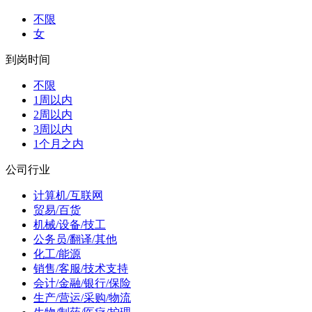
不限
女
到岗时间
不限
1周以内
2周以内
3周以内
1个月之内
公司行业
计算机/互联网
贸易/百货
机械/设备/技工
公务员/翻译/其他
化工/能源
销售/客服/技术支持
会计/金融/银行/保险
生产/营运/采购/物流