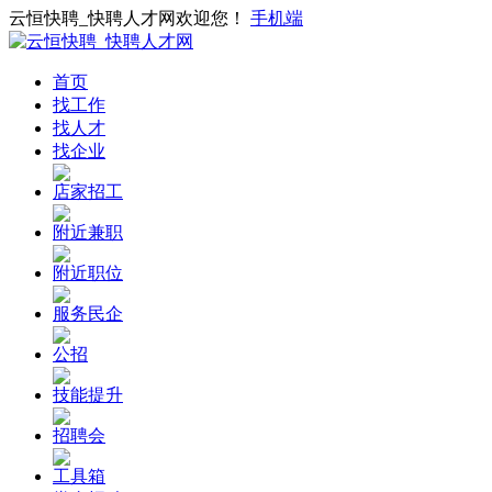
云恒快聘_快聘人才网欢迎您！
手机端
首页
找工作
找人才
找企业
店家招工
附近兼职
附近职位
服务民企
公招
技能提升
招聘会
工具箱