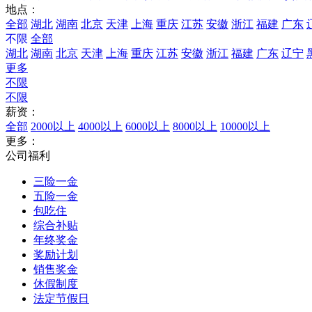
地点：
全部
湖北
湖南
北京
天津
上海
重庆
江苏
安徽
浙江
福建
广东
不限
全部
湖北
湖南
北京
天津
上海
重庆
江苏
安徽
浙江
福建
广东
辽宁
更多
不限
不限
薪资：
全部
2000以上
4000以上
6000以上
8000以上
10000以上
更多：
公司福利
三险一金
五险一金
包吃住
综合补贴
年终奖金
奖励计划
销售奖金
休假制度
法定节假日