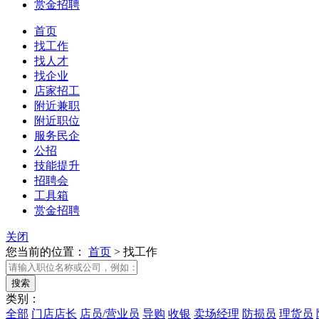
赏金招聘
首页
找工作
找人才
找企业
店家招工
附近兼职
附近职位
服务民企
公招
技能提升
招聘会
工具箱
赏金招聘
关闭
您当前的位置：
首页
>
找工作
类别：
全部
门店店长
店员/营业员
导购
收银
卖场经理
防损员
理货员