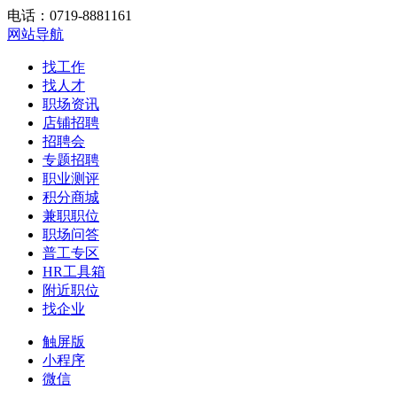
电话：0719-8881161
网站导航
找工作
找人才
职场资讯
店铺招聘
招聘会
专题招聘
职业测评
积分商城
兼职职位
职场问答
普工专区
HR工具箱
附近职位
找企业
触屏版
小程序
微信