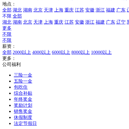
地点：
全部
湖北
湖南
北京
天津
上海
重庆
江苏
安徽
浙江
福建
广东
不限
全部
湖北
湖南
北京
天津
上海
重庆
江苏
安徽
浙江
福建
广东
辽宁
更多
不限
不限
薪资：
全部
2000以上
4000以上
6000以上
8000以上
10000以上
更多：
公司福利
三险一金
五险一金
包吃住
综合补贴
年终奖金
奖励计划
销售奖金
休假制度
法定节假日