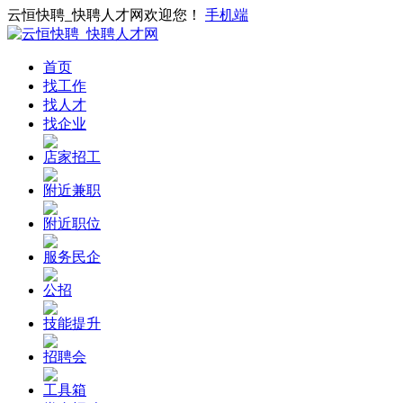
云恒快聘_快聘人才网欢迎您！
手机端
首页
找工作
找人才
找企业
店家招工
附近兼职
附近职位
服务民企
公招
技能提升
招聘会
工具箱