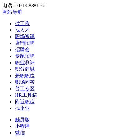
电话：0719-8881161
网站导航
找工作
找人才
职场资讯
店铺招聘
招聘会
专题招聘
职业测评
积分商城
兼职职位
职场问答
普工专区
HR工具箱
附近职位
找企业
触屏版
小程序
微信