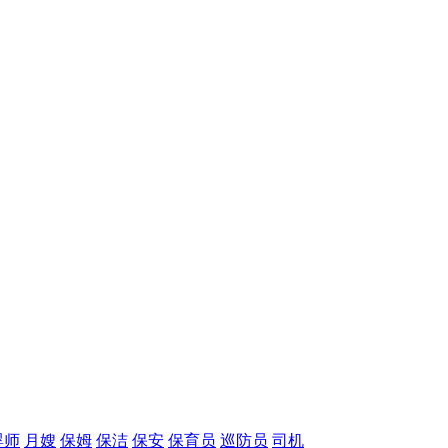
婴师
月嫂
保姆
保洁
保安
保育员
巡防员
司机