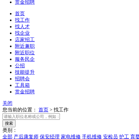
赏金招聘
首页
找工作
找人才
找企业
店家招工
附近兼职
附近职位
服务民企
公招
技能提升
招聘会
工具箱
赏金招聘
关闭
您当前的位置：
首页
>
找工作
类别：
全部
产后康复师
保安经理
家电维修
手机维修
安检员
护工
育