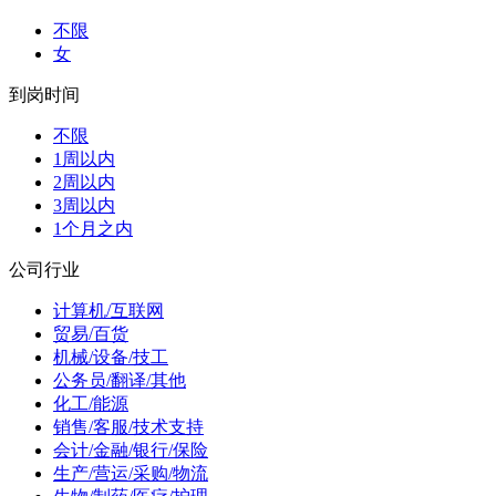
不限
女
到岗时间
不限
1周以内
2周以内
3周以内
1个月之内
公司行业
计算机/互联网
贸易/百货
机械/设备/技工
公务员/翻译/其他
化工/能源
销售/客服/技术支持
会计/金融/银行/保险
生产/营运/采购/物流