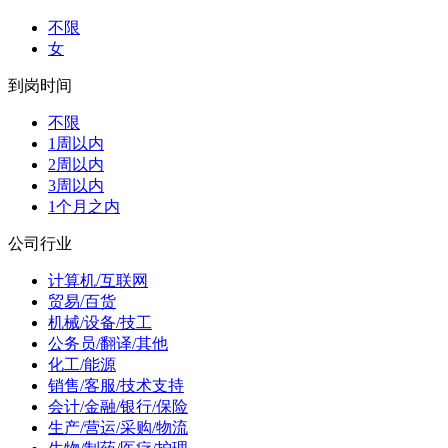
不限
女
到岗时间
不限
1周以内
2周以内
3周以内
1个月之内
公司行业
计算机/互联网
贸易/百货
机械/设备/技工
公务员/翻译/其他
化工/能源
销售/客服/技术支持
会计/金融/银行/保险
生产/营运/采购/物流