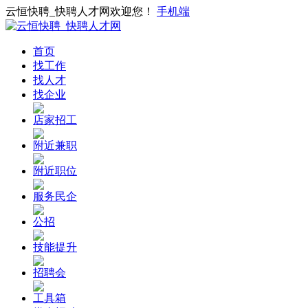
云恒快聘_快聘人才网欢迎您！
手机端
首页
找工作
找人才
找企业
店家招工
附近兼职
附近职位
服务民企
公招
技能提升
招聘会
工具箱