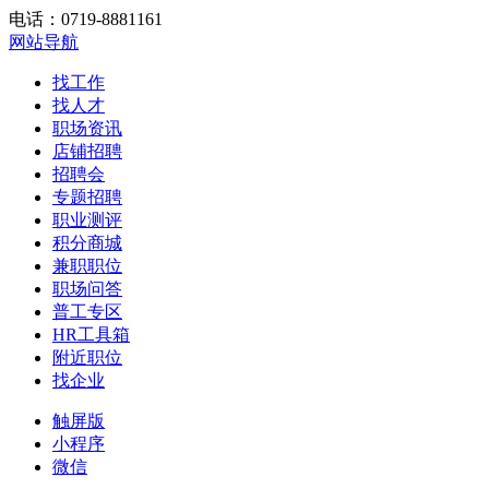
电话：0719-8881161
网站导航
找工作
找人才
职场资讯
店铺招聘
招聘会
专题招聘
职业测评
积分商城
兼职职位
职场问答
普工专区
HR工具箱
附近职位
找企业
触屏版
小程序
微信