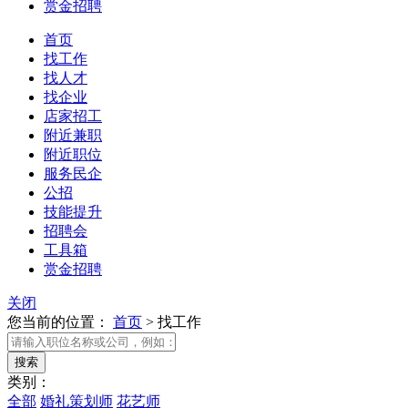
赏金招聘
首页
找工作
找人才
找企业
店家招工
附近兼职
附近职位
服务民企
公招
技能提升
招聘会
工具箱
赏金招聘
关闭
您当前的位置：
首页
>
找工作
类别：
全部
婚礼策划师
花艺师