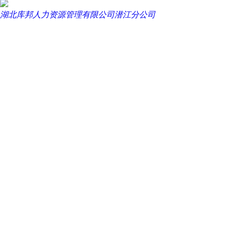
湖北库邦人力资源管理有限公司潜江分公司
回到首页
用户中心
全职招聘
找人才