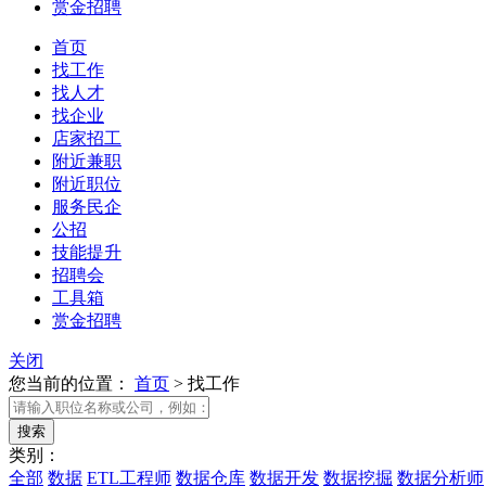
赏金招聘
首页
找工作
找人才
找企业
店家招工
附近兼职
附近职位
服务民企
公招
技能提升
招聘会
工具箱
赏金招聘
关闭
您当前的位置：
首页
>
找工作
类别：
全部
数据
ETL工程师
数据仓库
数据开发
数据挖掘
数据分析师