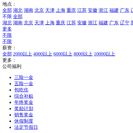
地点：
全部
湖北
湖南
北京
天津
上海
重庆
江苏
安徽
浙江
福建
广东
不限
全部
湖北
湖南
北京
天津
上海
重庆
江苏
安徽
浙江
福建
广东
辽宁
更多
不限
不限
薪资：
全部
2000以上
4000以上
6000以上
8000以上
10000以上
更多：
公司福利
三险一金
五险一金
包吃住
综合补贴
年终奖金
奖励计划
销售奖金
休假制度
法定节假日