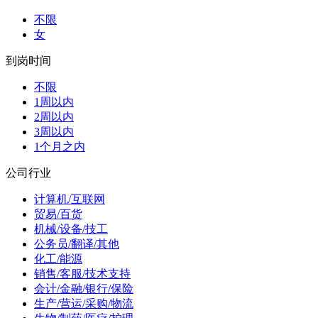
不限
女
到岗时间
不限
1周以内
2周以内
3周以内
1个月之内
公司行业
计算机/互联网
贸易/百货
机械/设备/技工
公务员/翻译/其他
化工/能源
销售/客服/技术支持
会计/金融/银行/保险
生产/营运/采购/物流