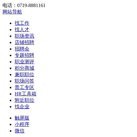
电话：0719-8881161
网站导航
找工作
找人才
职场资讯
店铺招聘
招聘会
专题招聘
职业测评
积分商城
兼职职位
职场问答
普工专区
HR工具箱
附近职位
找企业
触屏版
小程序
微信