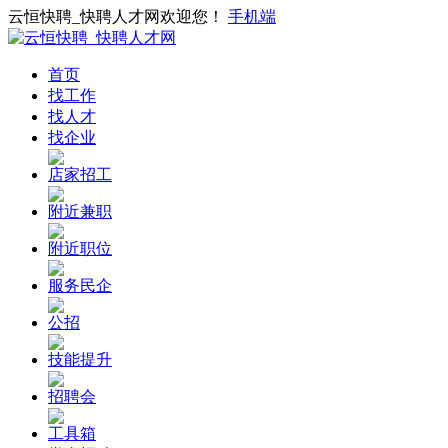
云恒快聘_快聘人才网欢迎您！
手机端
首页
找工作
找人才
找企业
店家招工
附近兼职
附近职位
服务民企
公招
技能提升
招聘会
工具箱