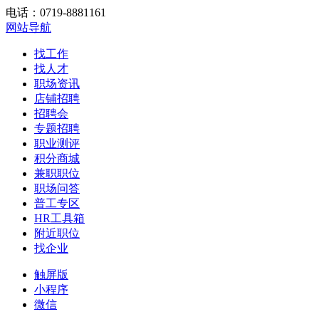
电话：0719-8881161
网站导航
找工作
找人才
职场资讯
店铺招聘
招聘会
专题招聘
职业测评
积分商城
兼职职位
职场问答
普工专区
HR工具箱
附近职位
找企业
触屏版
小程序
微信