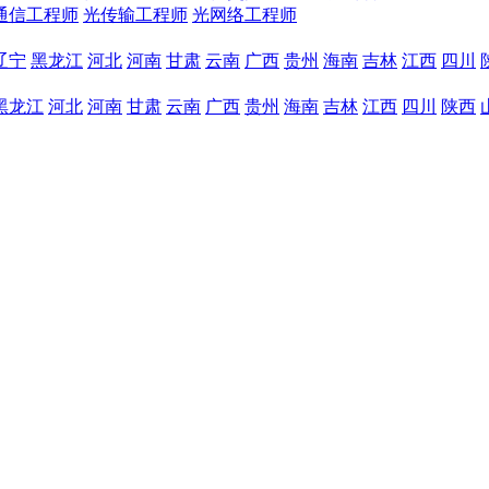
通信工程师
光传输工程师
光网络工程师
辽宁
黑龙江
河北
河南
甘肃
云南
广西
贵州
海南
吉林
江西
四川
黑龙江
河北
河南
甘肃
云南
广西
贵州
海南
吉林
江西
四川
陕西