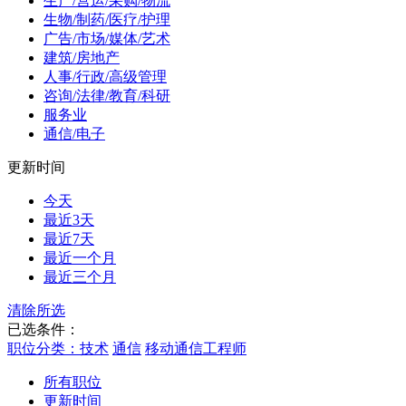
生产/营运/采购/物流
生物/制药/医疗/护理
广告/市场/媒体/艺术
建筑/房地产
人事/行政/高级管理
咨询/法律/教育/科研
服务业
通信/电子
更新时间
今天
最近3天
最近7天
最近一个月
最近三个月
清除所选
已选条件：
职位分类：技术
通信
移动通信工程师
所有职位
更新时间