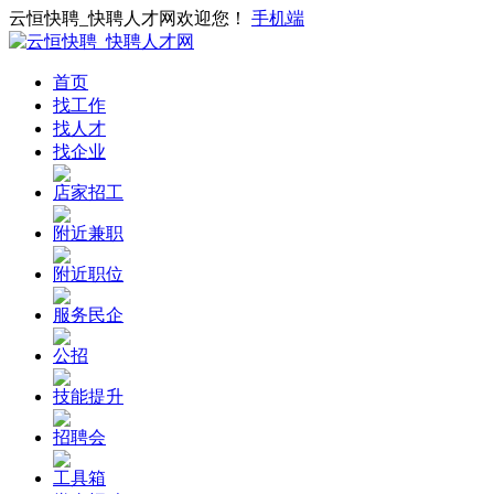
云恒快聘_快聘人才网欢迎您！
手机端
首页
找工作
找人才
找企业
店家招工
附近兼职
附近职位
服务民企
公招
技能提升
招聘会
工具箱