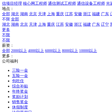
信项目经理
核心网工程师
通信测试工程师
通信设备工程师
光
地点：
全部
湖北
湖南
北京
天津
上海
重庆
江苏
安徽
浙江
福建
广东
不限
全部
湖北
湖南
北京
天津
上海
重庆
江苏
安徽
浙江
福建
广东
辽宁
更多
不限
不限
薪资：
全部
2000以上
4000以上
6000以上
8000以上
10000以上
更多：
公司福利
三险一金
五险一金
包吃住
综合补贴
年终奖金
奖励计划
销售奖金
休假制度