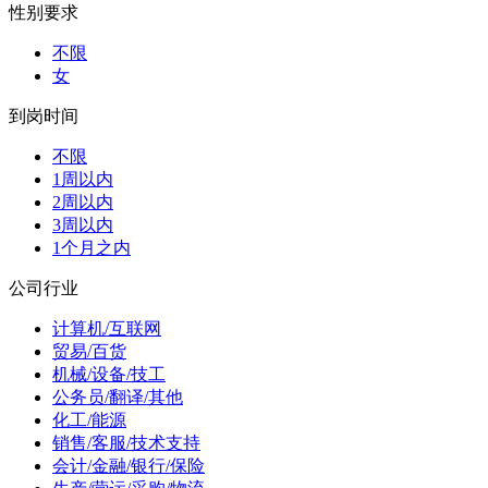
性别要求
不限
女
到岗时间
不限
1周以内
2周以内
3周以内
1个月之内
公司行业
计算机/互联网
贸易/百货
机械/设备/技工
公务员/翻译/其他
化工/能源
销售/客服/技术支持
会计/金融/银行/保险